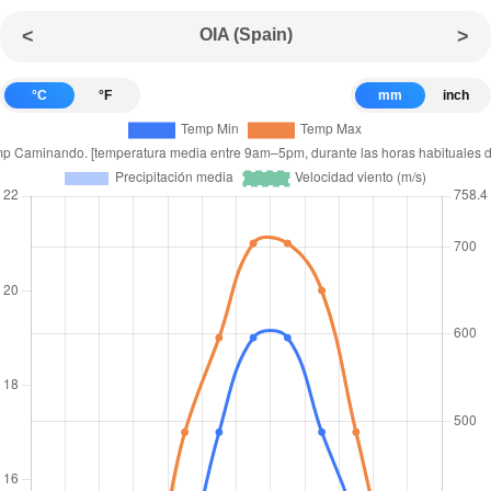
<
OIA (Spain)
>
°C
°F
mm
inch